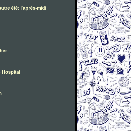
utre été: l'après-midi
ther
 Hospital
n