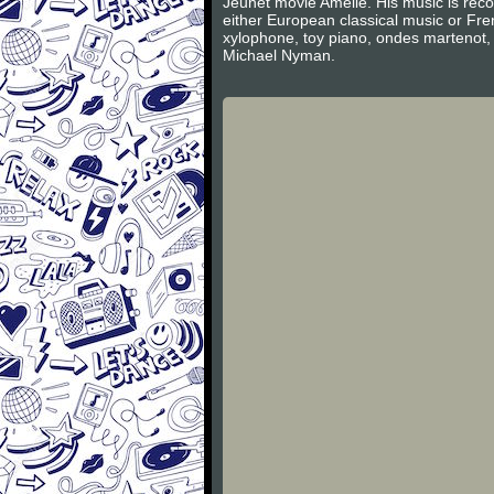
Jeunet movie Amélie. His music is recogn
either European classical music or Fren
xylophone, toy piano, ondes martenot, h
Michael Nyman.