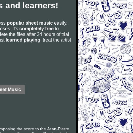
 and learners!
cess
popular sheet music
easily,
poses. It's
completely free
to
ete the files after 24 hours of trial
ust
learned playing
, treat the artist
eet Music
mposing the score to the Jean-Pierre