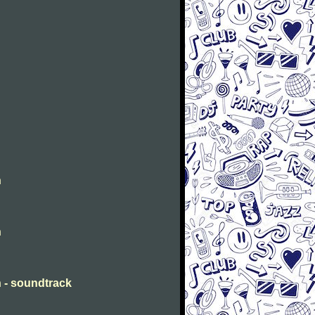
n
n
n - soundtrack