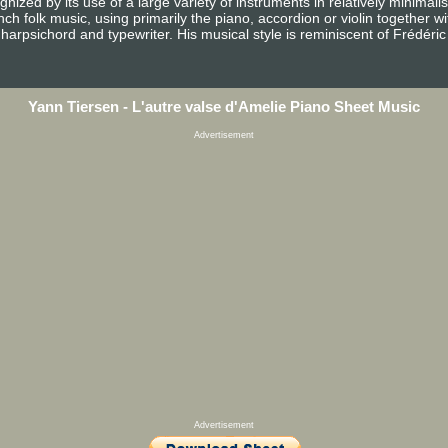
ized by its use of a large variety of instruments in relatively minimalis
ch folk music, using primarily the piano, accordion or violin together wi
arpsichord and typewriter. His musical style is reminiscent of Frédéric 
Yann Tiersen - L'autre valse d'Amelie Piano Sheet Music
Advertisement
Advertisement