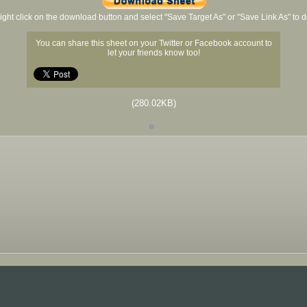
ight click on the download button and select "Save Target As" or "Save Link As" to
You can share this sheet on your Twitter or Facebook account to
let your friends know too!
(280.02KB)