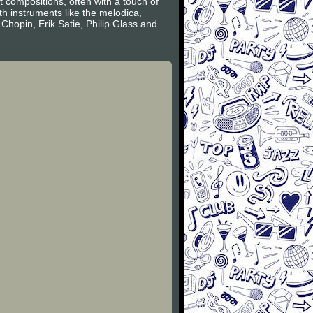
t compositions, often with a touch of
th instruments like the melodica,
Chopin, Erik Satie, Philip Glass and