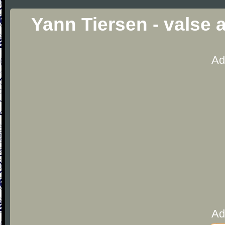
Yann Tiersen - valse
Ad
Ad