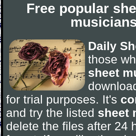
Free popular she
musicians
Daily Sh
those wh
sheet m
downloa
for trial purposes. It's
co
and try the listed
sheet 
delete the files after 24 